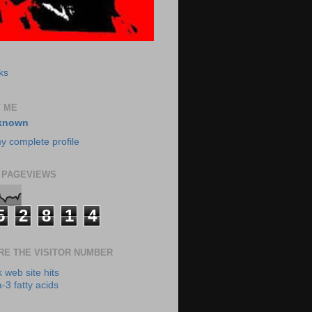
ks
 ME
known
y complete profile
 PAGEVIEWS
5
2
8
1
4
RE THE VISITOR NUMBER
3 fatty acids