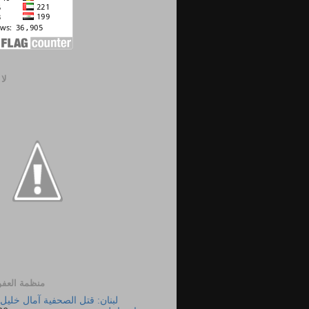
لا
منظمة العفو 
لبنان: قتل الصحفية آمال خليل