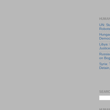
HUMAN
UN: Sta
Robots
Hungar
Democ
Libya: 
Justice
Russia
on Bo
Syria:
Detain,
SEARC
HUMAN