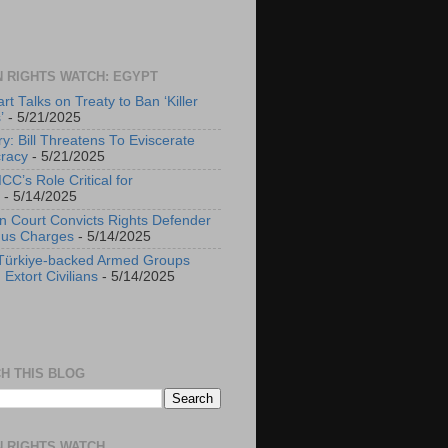
 RIGHTS WATCH: EGYPT
rt Talks on Treaty to Ban ‘Killer
’
- 5/21/2025
y: Bill Threatens To Eviscerate
racy
- 5/21/2025
ICC’s Role Critical for
- 5/14/2025
n Court Convicts Rights Defender
gus Charges
- 5/14/2025
 Türkiye-backed Armed Groups
 Extort Civilians
- 5/14/2025
H THIS BLOG
 RIGHTS WATCH