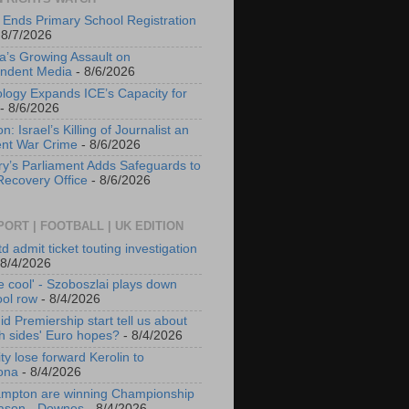
a Ends Primary School Registration
 8/7/2026
ia’s Growing Assault on
ndent Media
- 8/6/2026
logy Expands ICE’s Capacity for
- 8/6/2026
: Israel’s Killing of Journalist an
nt War Crime
- 8/6/2026
y’s Parliament Adds Safeguards to
Recovery Office
- 8/6/2026
PORT | FOOTBALL | UK EDITION
 admit ticket touting investigation
 8/4/2026
e cool' - Szoboszlai plays down
ool row
- 8/4/2026
d Premiership start tell us about
sh sides' Euro hopes?
- 8/4/2026
ty lose forward Kerolin to
ona
- 8/4/2026
mpton are winning Championship
eason - Downes
- 8/4/2026