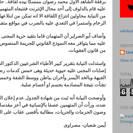
برفقة الشاهد الاول محمد رضوان ممسكا بيده لفافة.. حاول
عليه قام بالدلوف إلى أحد محال الإنترنت فتتبعاه المت
من النيابة محاولين انتزاع اللفافة الا انه تمكن من ابتلا
الرخام واستمرا في التعدي عليه بالضرب في مواقع متف
wikilea
وأضاف أبو الضراير أن المتهمان قاما بتقيد حرية المجنى 
ABOUT
من قانون العقوبات.
Un
View m
واستدلت النيابة بتقرير كبير الأطباء الشرعيين الدكتور 
إصابات المجنى عليه حيوية حديثة وهى خمس كدمات رضية 
TOTAL
الجبهة وبالخد الأيسر وأخران بباطن ووسط الشفة وخ
نشأت نتيجة المصادمة بجسم او أجسام صلبة.
6
وأوضحت النيابة أنه ثبت من شهادة الجدول عدم إعلان الم
ضده، ورأت أن المتهمين عصفا بالإنسانية في أعز مقدساته
YOU A
وصون الحرمات والحريات، مطالبة بأقصى عقاب على ال
Omega-
أيمن شعبان- مصراوى