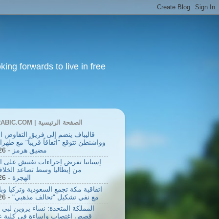
ing forwards to live in free
BBCARABIC.COM | الصفحة الرئيسية
قاليباف ينضم إلى فريق التفاوض ال
وواشنطن تتوقع "اتفاقاً قريباً" مع طهر
مضيق هرمز
- 8/7/2026
إسبانيا تفرض إجراءات تفتيش على ال
من إيطاليا وسط تصاعد الخلا
الهجرة
- 8/8/2026
اتفاقية مكة تجمع السعودية وتركيا وب
مع نفي تشكيل "تحالف مذهبي"
- 8/7/2026
المملكة المتحدة: نساء يروين لبي
قصص اغتصاب وإساءة في كلية 