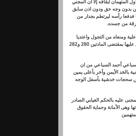
 المتهمان ايقافه إلا ان المجني
همين بدون وجه حق ودون اذن سابق
عها فدفعا رأسه ليرتطم بجدار من
رقة من جسده.
علية ومنعاه من التجول واعتديا
عليه مما يتوافر معه النموذج القانوني للجريمة المنصوص عليها بمقتضى المادتين 280 و282
السباعي أحمد السباعي من ان
بالخد الأيمن وأخر بأعلى يمين
مس سحجات خدشية بأسفل الوجه
جنى عليه بالحكم الغيابي الصادر
ا وهى الأمانة وحماية الحقوق
متهمين