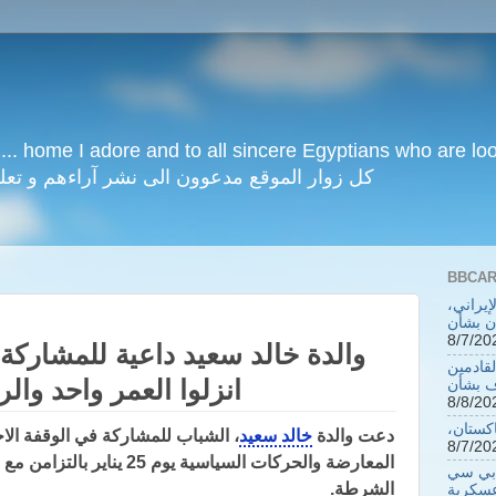
.... home I adore and to all sincere Egyptians who are look
democratic secular nation كل زوار الموقع مدعوون الى نشر آراءهم و ت
إيراني،
ان بشأن
قادمين
انزلوا العمر واحد وال
ف بشأن
اكستان،
دعت والدة
خالد سعيد
، الشباب للمشاركة في الوقفة الاح
المعارضة والحركات السياسية يوم 25 يناير بالتزامن مع احتفالات
 بي سي
الشرطة.
عسكرية