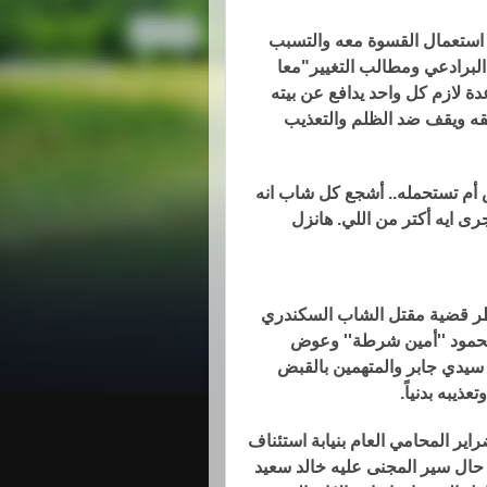
 استعمال القسوة معه والتسبب
البرادعي ومطالب التغيير"معا
 لازم كل واحد يدافع عن بيته
رع عشان ياخد حقه ويقف ضد الظلم والتعذيب
أم تستحمله.. أشجع كل شاب انه
 هيجرى ايه أكتر من اللي. هانزل
نظر قضية مقتل الشاب السكندري
 صلاح محمود ''أمين شرطة'' وعوض
يدي جابر والمتهمين بالقبض
يبه بدنياً.
ر المحامي العام بنيابة استئناف
 حال سير المجنى عليه خالد سعيد