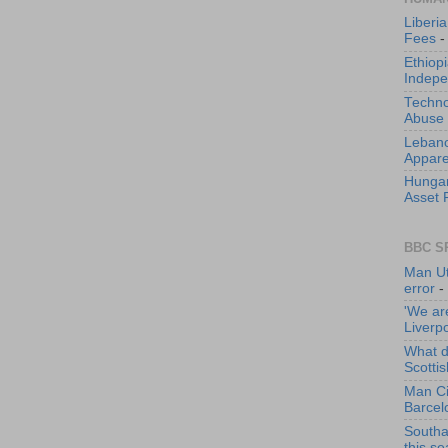
Liberi
Fees
-
Ethiop
Indepe
Techno
Abuse
Lebanon
Appare
Hungar
Asset 
BBC S
Man Utd
error
-
'We ar
Liverp
What di
Scotti
Man Ci
Barcel
Southa
this s