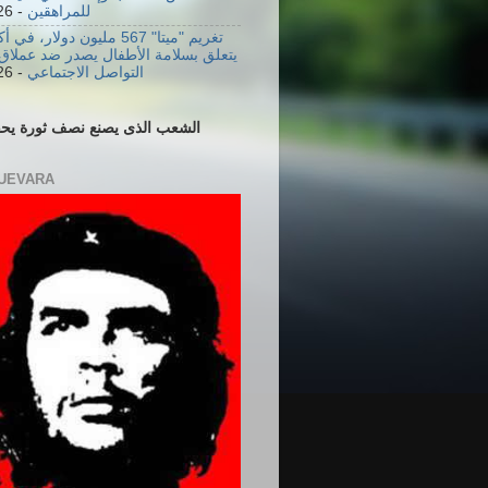
للمراهقين
- 8/7/2026
تغريم "ميتا" 567 مليون دولار، 
يتعلق بسلامة الأطفال يصدر ضد عملاق
التواصل الاجتماعي
- 8/7/2026
الشعب الذى يصنع نصف ثورة يحف
UEVARA