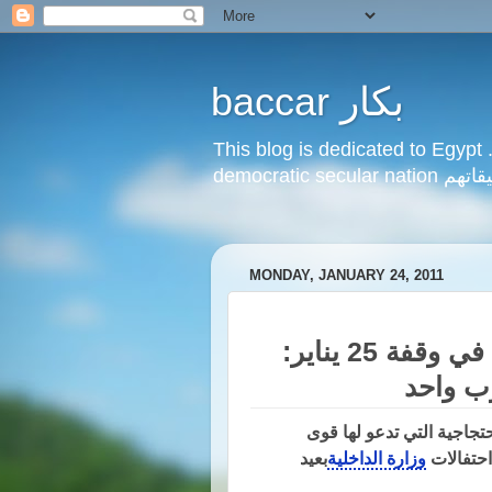
baccar بكار
This blog is dedicated to Egypt 
عليقاتهم
MONDAY, JANUARY 24, 2011
والدة خالد سعيد داعية للمشاركة في وقفة 25 يناير:
رب واحد
تجاجية التي تدعو لها قوى
وزارة الداخلية
بعيد