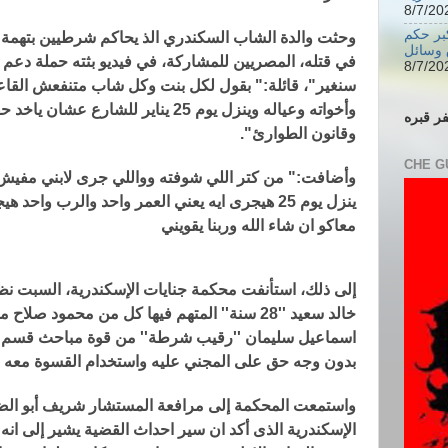
في أكبر حكم
وحثت والدة الشاب السكندري الذ يحاكم شرطيين بتهمة
 وسائل
في قتله، المصريين للمشاركة، في فيديو بثته حملة دعم 
سنغير"، قائلة:" بقول لكل بنت وكل شاب متنفعش القاعدة
وأخواته وعياله وينزل يوم 25 يناير للشا
ر قبره
وقانون الطوارئ".
CHE G
وأضافت:" من كتر اللي شوفته وواللي جرى لابني مفيش 
ينزل يوم 25 هيجرى ايه يعني العمر واحد والرب واحد
معاكو ان شاء الله وربنا يقويني
إلى ذلك، استأنفت محكمة جنايات الإسكندرية، السبت 
خالد سعيد ''28 سنة'' المتهم فيها كل من محمود
اسماعيل سليمان ''رقيب شرطة'' من قوة مباحث قسم س
بدون وجه حق على المجني عليه واستخدام القسوة معه وتعذ
واستمعت المحكمة إلى مرافعة المستشار شريف أبو الضراي
الإسكندرية الذى أكد ان سير احداث القضية يشير إلى انه