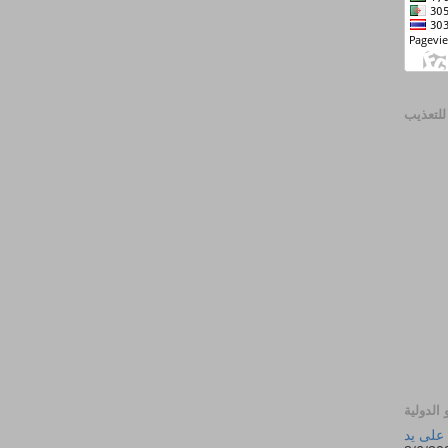
 للتعذيب
الدولية
 على يد